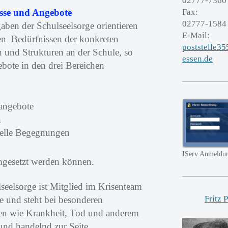
02777-7360
sse und Angebote
Fax:
02777-1584
ben der Schulseelsorge orientieren
E-Mail:
en Bedürfnissen der konkreten
poststelle3
und Strukturen an der Schule, so
essen.de
bote in den drei Bereichen
angebote
n
relle Begegnungen
IServ Anmeldu
mgesetzt werden können.
seelsorge ist Mitglied im Krisenteam
Fritz 
e und steht bei besonderen
sen wie Krankheit, Tod und anderem
und handelnd zur Seite.