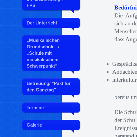
FPS
Bedürfni
Die Aufga
sich an d
Der Unterricht
Menschen 
dass Ange
„Musikalischen
Grundschule“ /
„Schule mit
musikalischem
Gesprächs
Schwerpunkt“
Andachte
interkultu
Betreuung/ "Pakt für
den Ganztag"
bereits u
Termine
Die Schul
der Schul
Galerie
Ereignis
beratend 