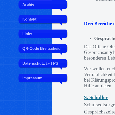
Archiv
Kontakt
Drei Bereiche 
Links
Gespräch
Das Offene Ohr 
QR-Code Breitscheid
Gesprächsangeb
besonderen Leb
Datenschutz @ FPS
Wir wollen euc
Vertraulichkeit
Impressum
bei Klärungspr
Hilfe anbieten.
S. Schüller
Schulseelsorge
Gesprächszeit