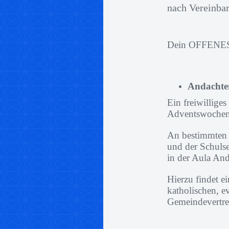
nach Vereinba
Dein OFFENE
Andachte
Ein freiwilliges
Adventswochen u
An bestimmten 
und der Schuls
in der Aula An
Hierzu findet 
katholischen, e
Gemeindevertret