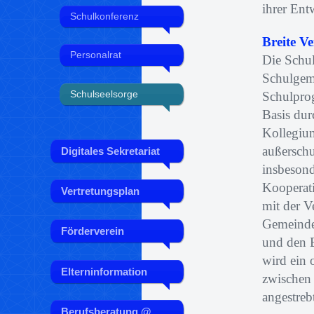
ihrer Ent
Schulkonferenz
Breite V
Personalrat
Die Schul
Schulgeme
Schulseelsorge
Schulprog
Basis dur
Kollegium
außerschu
Digitales Sekretariat
insbeson
Kooperati
Vertretungsplan
mit der V
Gemeinde
Förderverein
und den B
wird ein 
Elterninformation
zwischen
angestreb
Berufsberatung @