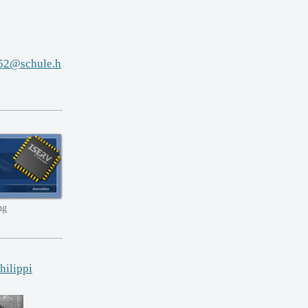
552@schule.h
ng
Philippi