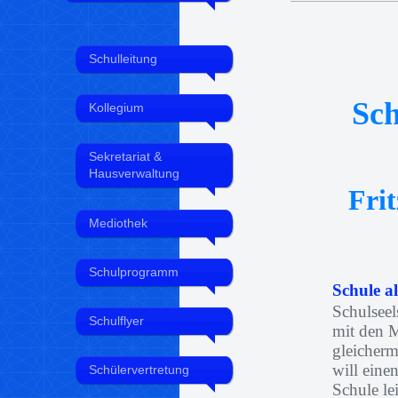
Schulleitung
Sch
Kollegium
Sekretariat &
Hausverwaltung
Frit
Mediothek
Schulprogramm
Schule a
Schulseel
Schulflyer
mit den M
gleicherm
will eine
Schülervertretung
Schule le