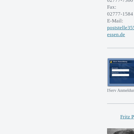
02777-7360
Fax:
02777-1584
E-Mail:
poststelle3
essen.de
IServ Anmeldu
Fritz 