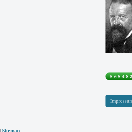
Impressu
n
|
Sitemap