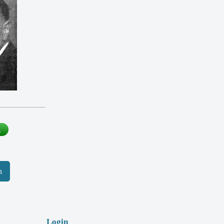
m
Login