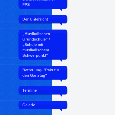
FPS
Der Unterricht
„Musikalischen
Grundschule“ /
„Schule mit
musikalischem
Schwerpunkt“
Betreuung/ "Pakt für
den Ganztag"
Termine
Galerie