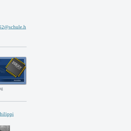
552@schule.h
ng
Philippi