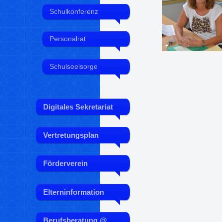
Schulkonferenz
Personalrat
Schulseelsorge
Digitales Sekretariat
Vertretungsplan
Förderverein
Elterninformation
Berufsberatung @