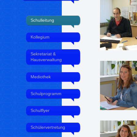
Schulleitung
Kollegium
Sekretariat &
Hausverwaltung
Mediothek
Schulprogramm
Schulflyer
Schülervertretung