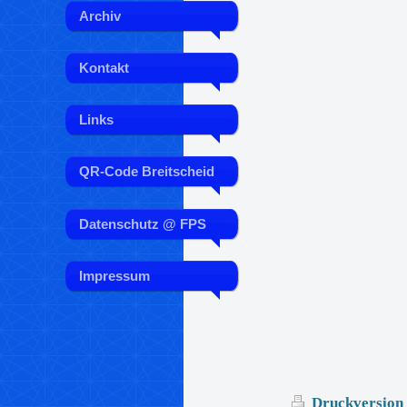
Archiv
Kontakt
Links
QR-Code Breitscheid
Datenschutz @ FPS
Impressum
Druckversio